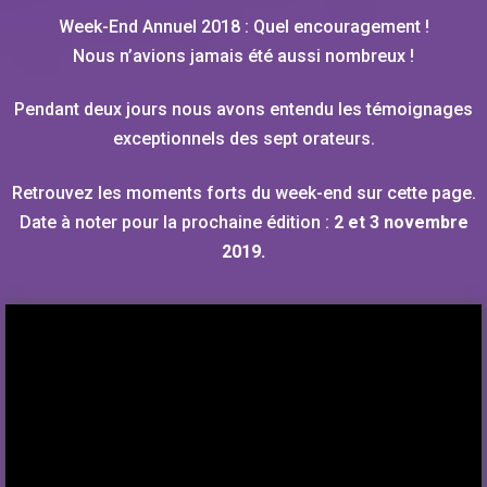
Week-End Annuel 2018 : Quel encouragement !
Nous n’avions jamais été aussi nombreux !
Pendant deux jours nous avons entendu les témoignages
exceptionnels des sept orateurs.
Retrouvez les moments forts du week-end sur cette page.
Date à noter pour la prochaine édition :
2 et 3 novembre
2019.